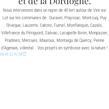
et de la Dordogne.
Nous intervenons dans un rayon de 40 km autour de Vire sur
Lot sur les communes de : Duravel, Prayssac, Montcuq, Puy
l’êveque, Lauzerte, Cahors, Fumel, Monflanquin, Cazals,
Villefrance du Périguord, Salviac, Lacapelle Biron, Monpazier,
Pradines, Mercues, Mauroux, Montaigu de Quercy, Penne
d’Agenais, villeréal… Vos projets en symbiose avec la nature !
06 95 22 91 56
CONSTRUCTIO
BOIS
Faire entrer la nature dans