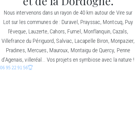
et de la Dordogne.
Nous intervenons dans un rayon de 40 km autour de Vire sur
Lot sur les communes de : Duravel, Prayssac, Montcuq, Puy
l’êveque, Lauzerte, Cahors, Fumel, Monflanquin, Cazals,
Villefrance du Périguord, Salviac, Lacapelle Biron, Monpazier,
Pradines, Mercues, Mauroux, Montaigu de Quercy, Penne
d’Agenais, villeréal… Vos projets en symbiose avec la nature !
06 95 22 91 56
CONSTRUCTIO
BOIS
Faire entrer la nature dans