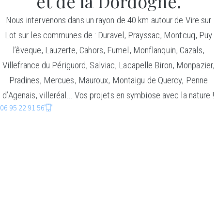
et de la Dordogne.
Nous intervenons dans un rayon de 40 km autour de Vire sur
Lot sur les communes de : Duravel, Prayssac, Montcuq, Puy
l’êveque, Lauzerte, Cahors, Fumel, Monflanquin, Cazals,
Villefrance du Périguord, Salviac, Lacapelle Biron, Monpazier,
Pradines, Mercues, Mauroux, Montaigu de Quercy, Penne
d’Agenais, villeréal… Vos projets en symbiose avec la nature !
06 95 22 91 56
CONSTRUCTIO
BOIS
Faire entrer la nature dans