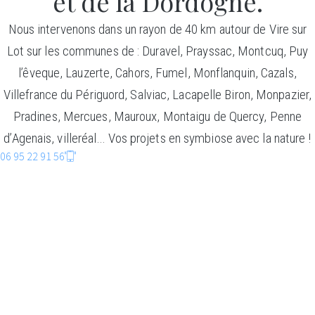
et de la Dordogne.
Nous intervenons dans un rayon de 40 km autour de Vire sur
Lot sur les communes de : Duravel, Prayssac, Montcuq, Puy
l’êveque, Lauzerte, Cahors, Fumel, Monflanquin, Cazals,
Villefrance du Périguord, Salviac, Lacapelle Biron, Monpazier,
Pradines, Mercues, Mauroux, Montaigu de Quercy, Penne
d’Agenais, villeréal… Vos projets en symbiose avec la nature !
06 95 22 91 56
CONSTRUCTIO
BOIS
Faire entrer la nature dans