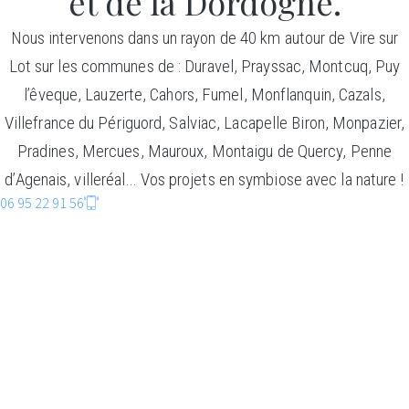
et de la Dordogne.
Nous intervenons dans un rayon de 40 km autour de Vire sur
Lot sur les communes de : Duravel, Prayssac, Montcuq, Puy
l’êveque, Lauzerte, Cahors, Fumel, Monflanquin, Cazals,
Villefrance du Périguord, Salviac, Lacapelle Biron, Monpazier,
Pradines, Mercues, Mauroux, Montaigu de Quercy, Penne
d’Agenais, villeréal… Vos projets en symbiose avec la nature !
06 95 22 91 56
CONSTRUCTIO
BOIS
Faire entrer la nature dans