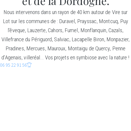
et de la Dordogne.
Nous intervenons dans un rayon de 40 km autour de Vire sur
Lot sur les communes de : Duravel, Prayssac, Montcuq, Puy
l’êveque, Lauzerte, Cahors, Fumel, Monflanquin, Cazals,
Villefrance du Périguord, Salviac, Lacapelle Biron, Monpazier,
Pradines, Mercues, Mauroux, Montaigu de Quercy, Penne
d’Agenais, villeréal… Vos projets en symbiose avec la nature !
06 95 22 91 56
CONSTRUCTIO
BOIS
Faire entrer la nature dans