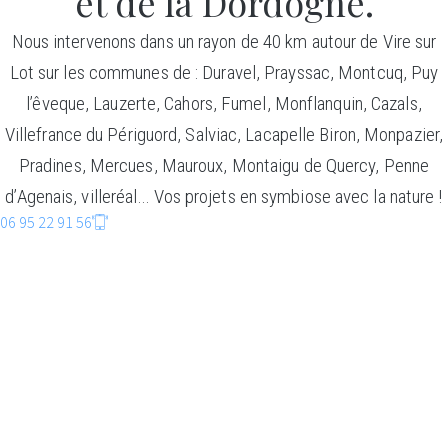
et de la Dordogne.
Nous intervenons dans un rayon de 40 km autour de Vire sur
Lot sur les communes de : Duravel, Prayssac, Montcuq, Puy
l’êveque, Lauzerte, Cahors, Fumel, Monflanquin, Cazals,
Villefrance du Périguord, Salviac, Lacapelle Biron, Monpazier,
Pradines, Mercues, Mauroux, Montaigu de Quercy, Penne
d’Agenais, villeréal… Vos projets en symbiose avec la nature !
06 95 22 91 56
CONSTRUCTIO
BOIS
Faire entrer la nature dans