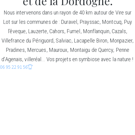
et de la Dordogne.
Nous intervenons dans un rayon de 40 km autour de Vire sur
Lot sur les communes de : Duravel, Prayssac, Montcuq, Puy
l’êveque, Lauzerte, Cahors, Fumel, Monflanquin, Cazals,
Villefrance du Périguord, Salviac, Lacapelle Biron, Monpazier,
Pradines, Mercues, Mauroux, Montaigu de Quercy, Penne
d’Agenais, villeréal… Vos projets en symbiose avec la nature !
06 95 22 91 56
CONSTRUCTIO
BOIS
Faire entrer la nature dans