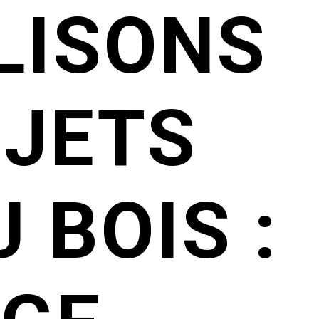
LISONS
OJETS
 BOIS :