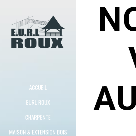
N
AU
ACCUEIL
EURL ROUX
CHARPENTE
MAISON & EXTENSION BOIS