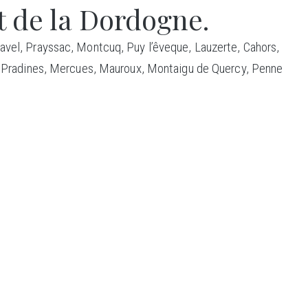
t de la Dordogne.
avel, Prayssac, Montcuq, Puy l’êveque, Lauzerte, Cahors,
er, Pradines, Mercues, Mauroux, Montaigu de Quercy, Penne
CTION
S