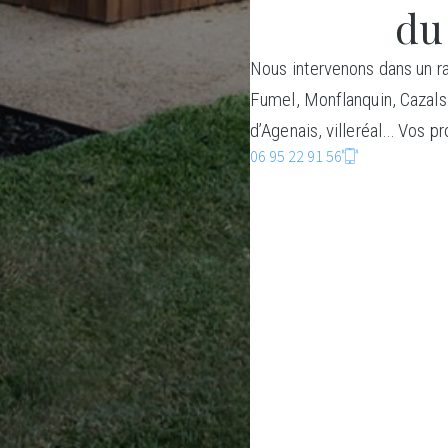
du
Nous intervenons dans un ra
Fumel, Monflanquin, Cazals
d’Agenais, villeréal… Vos pr
06 95 22 91 56
C