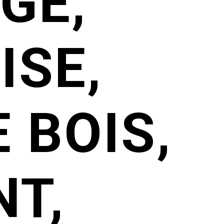
GE,
ISE,
 BOIS,
T,