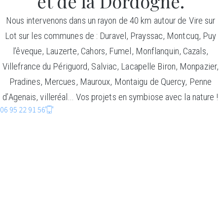
et de la Dordogne.
Nous intervenons dans un rayon de 40 km autour de Vire sur
Lot sur les communes de : Duravel, Prayssac, Montcuq, Puy
l’êveque, Lauzerte, Cahors, Fumel, Monflanquin, Cazals,
Villefrance du Périguord, Salviac, Lacapelle Biron, Monpazier,
Pradines, Mercues, Mauroux, Montaigu de Quercy, Penne
d’Agenais, villeréal… Vos projets en symbiose avec la nature !
06 95 22 91 56
CONSTRUCTIO
BOIS
Faire entrer la nature dans