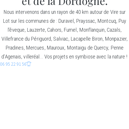
et de la Dordogne.
Nous intervenons dans un rayon de 40 km autour de Vire sur
Lot sur les communes de : Duravel, Prayssac, Montcuq, Puy
l’êveque, Lauzerte, Cahors, Fumel, Monflanquin, Cazals,
Villefrance du Périguord, Salviac, Lacapelle Biron, Monpazier,
Pradines, Mercues, Mauroux, Montaigu de Quercy, Penne
d’Agenais, villeréal… Vos projets en symbiose avec la nature !
06 95 22 91 56
CONSTRUCTIO
BOIS
Faire entrer la nature dans