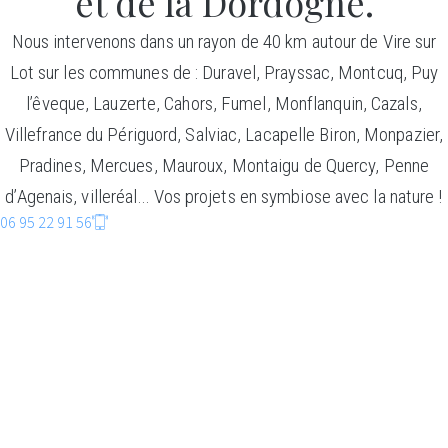
et de la Dordogne.
Nous intervenons dans un rayon de 40 km autour de Vire sur
Lot sur les communes de : Duravel, Prayssac, Montcuq, Puy
l’êveque, Lauzerte, Cahors, Fumel, Monflanquin, Cazals,
Villefrance du Périguord, Salviac, Lacapelle Biron, Monpazier,
Pradines, Mercues, Mauroux, Montaigu de Quercy, Penne
d’Agenais, villeréal… Vos projets en symbiose avec la nature !
06 95 22 91 56
CONSTRUCTIO
BOIS
Faire entrer la nature dans