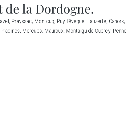
t de la Dordogne.
avel, Prayssac, Montcuq, Puy l’êveque, Lauzerte, Cahors,
er, Pradines, Mercues, Mauroux, Montaigu de Quercy, Penne
CTION
S