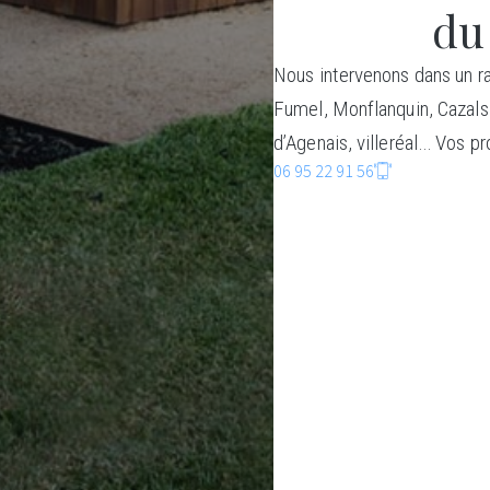
du
Nous intervenons dans un ra
Fumel, Monflanquin, Cazals
d’Agenais, villeréal… Vos pr
06 95 22 91 56
C