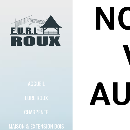
N
AU
ACCUEIL
EURL ROUX
CHARPENTE
MAISON & EXTENSION BOIS