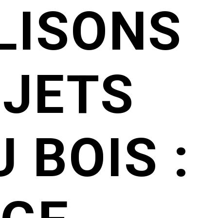
LISONS
OJETS
 BOIS :