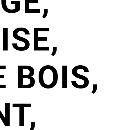
GE,
ISE,
 BOIS,
T,